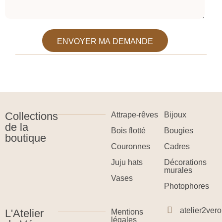
ENVOYER MA DEMANDE
Collections
Attrape-rêves
Bijoux
de la
Bois flotté
Bougies
boutique
Couronnes
Cadres
Juju hats
Décorations
murales
Vases
Photophores
atelier2ve
L'Atelier
Mentions
légales