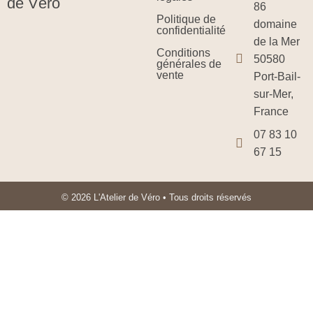
de Véro
86
Politique de
domaine
confidentialité
de la Mer
Conditions
50580
générales de
vente
Port-Bail-
sur-Mer,
France
07 83 10
67 15
© 2026 L'Atelier de Véro • Tous droits réservés