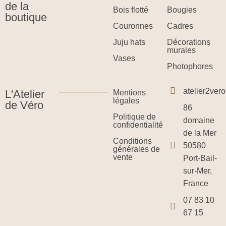
de la
Bois flotté
Bougies
boutique
Couronnes
Cadres
Juju hats
Décorations
murales
Vases
Photophores
atelier2ve
L'Atelier
Mentions
légales
de Véro
86
Politique de
domaine
confidentialité
de la Mer
Conditions
50580
générales de
vente
Port-Bail-
sur-Mer,
France
07 83 10
67 15