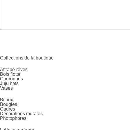
Collections de la boutique
Attrape-rêves
Bois flotté
Couronnes
Juju hats
Vases
Bijoux
Bougies
Cadres
Décorations murales
Photophores
L'Atelier de Véro