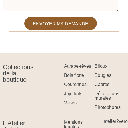
ENVOYER MA DEMANDE
Collections
Attrape-rêves
Bijoux
de la
Bois flotté
Bougies
boutique
Couronnes
Cadres
Juju hats
Décorations
murales
Vases
Photophores
atelier2ve
L'Atelier
Mentions
légales