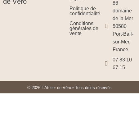
de Véro
86
Politique de
domaine
confidentialité
de la Mer
Conditions
50580
générales de
vente
Port-Bail-
sur-Mer,
France
07 83 10
67 15
© 2026 L'Atelier de Véro • Tous droits réservés