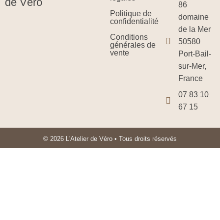
de Véro
86
Politique de
domaine
confidentialité
de la Mer
Conditions
50580
générales de
vente
Port-Bail-
sur-Mer,
France
07 83 10
67 15
© 2026 L'Atelier de Véro • Tous droits réservés