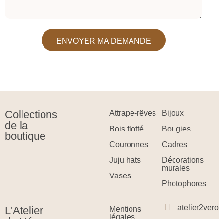
ENVOYER MA DEMANDE
Collections
Attrape-rêves
Bijoux
de la
Bois flotté
Bougies
boutique
Couronnes
Cadres
Juju hats
Décorations
murales
Vases
Photophores
atelier2ve
L'Atelier
Mentions
légales