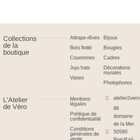
Collections
Attrape-rêves
Bijoux
de la
Bois flotté
Bougies
boutique
Couronnes
Cadres
Juju hats
Décorations
murales
Vases
Photophores
atelier2ve
L'Atelier
Mentions
légales
de Véro
86
Politique de
domaine
confidentialité
de la Mer
Conditions
50580
générales de
vente
Port-Bail-