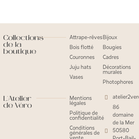
Collections
Attrape-rêves
Bijoux
de la
Bois flotté
Bougies
boutique
Couronnes
Cadres
Juju hats
Décorations
murales
Vases
Photophores
atelier2ve
L'Atelier
Mentions
légales
de Véro
86
Politique de
domaine
confidentialité
de la Mer
Conditions
50580
générales de
vente
Port-Bail-