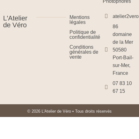
Photophores
atelier2ve
L'Atelier
Mentions
légales
de Véro
86
Politique de
domaine
confidentialité
de la Mer
Conditions
50580
générales de
vente
Port-Bail-
sur-Mer,
France
07 83 10
67 15
© 2026 L'Atelier de Véro • Tous droits réservés