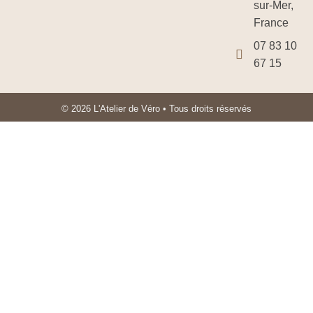
sur-Mer,
France
07 83 10
67 15
© 2026 L'Atelier de Véro • Tous droits réservés