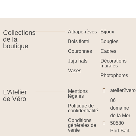
Collections
Attrape-rêves
Bijoux
de la
Bois flotté
Bougies
boutique
Couronnes
Cadres
Juju hats
Décorations
murales
Vases
Photophores
atelier2ve
L'Atelier
Mentions
légales
de Véro
86
Politique de
domaine
confidentialité
de la Mer
Conditions
50580
générales de
vente
Port-Bail-