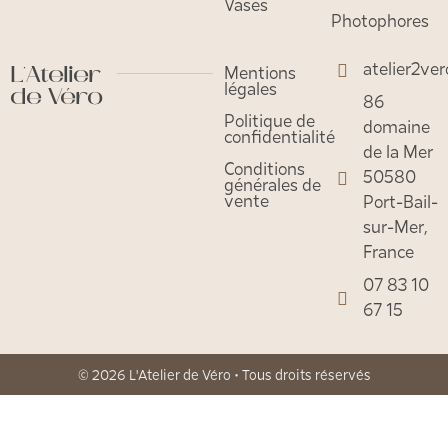
Vases
Photophores
atelier2ve
L'Atelier
Mentions
légales
de Véro
86
Politique de
domaine
confidentialité
de la Mer
Conditions
50580
générales de
vente
Port-Bail-
sur-Mer,
France
07 83 10
67 15
© 2026 L'Atelier de Véro • Tous droits réservés