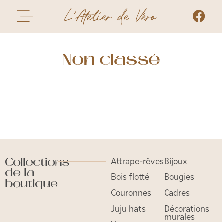
Non classé
Collections
Attrape-rêves
Bijoux
de la
Bois flotté
Bougies
boutique
Couronnes
Cadres
Juju hats
Décorations
murales